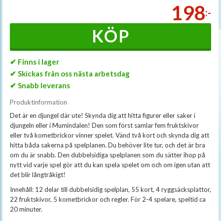
198
:-
KÖP
✔ Finns i lager
✔ Skickas från oss nästa arbetsdag
✔ Snabb leverans
Produktinformation
Det är en djungel där ute! Skynda dig att hitta figurer eller saker i
djungeln eller i Mumindalen! Den som först samlar fem fruktskivor
eller två kometbrickor vinner spelet. Vänd två kort och skynda dig att
hitta båda sakerna på spelplanen. Du behöver lite tur, och det är bra
om du är snabb. Den dubbelsidiga spelplanen som du sätter ihop på
nytt vid varje spel gör att du kan spela spelet om och om igen utan att
det blir långtråkigt!
Innehåll: 12 delar till dubbelsidig spelplan, 55 kort, 4 ryggsäcksplattor,
22 fruktskivor, 5 kometbrickor och regler. För 2-4 spelare, speltid ca
20 minuter.