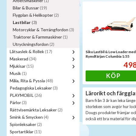
Arbetsmaskiner
(1)
Bilar & Bussar
(19)
Flygplan & Helikopter
(2)
Lastbilar
(3)
Motorcyklar & Terrängfordon
(3)
Traktorer & Farmmaskiner
(1)
Utryckningsfordon
(2)
Låtsaslek & Rollek
(17)
Siku Lastbil & Low Loader med
Rymdfärjan Columbia 1:55
Maskerad
(34)
49
Mjukisar
(15)
Musik
(1)
KÖP
Måla, Rita & Pyssla
(48)
Pedagogiska Leksaker
(3)
Lärorikt och färggla
PLAYMOBIL
(26)
Barn från 3 år kan leka läng
Pärlor
(3)
storleken som avgör hur locka
Rättvisemärkta Leksaker
(2)
Dougs produkter främjar också
Smink & Smycken
(4)
också ett bra material för di
Spionleksaker
(2)
Sportartiklar
(11)