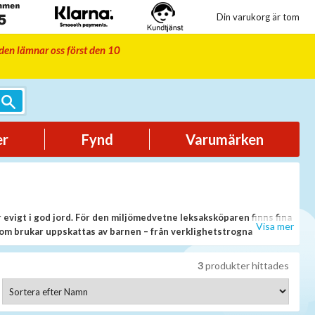
Din varukorg är tom
iden lämnar oss först den 10
er
Fynd
Varumärken
 evigt i god jord. För den miljömedvetne leksaksköparen finns fina
Visa mer
r som brukar uppskattas av barnen – från verklighetstrogna
3
produkter hittades
mbination från märket Emek bygger på hög kvalitet och verklighetstrogen
annan cool timmerlastbil av märket Volvo. Allt för att ditt barn ska kunna