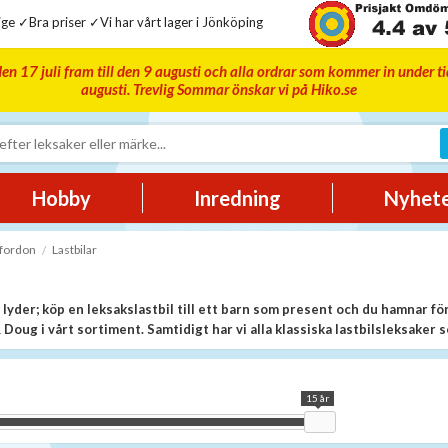
ge ✓Bra priser ✓Vi har vårt lager i Jönköping
en 17 juli fram till den 9 augusti och alla ordrar som kommer in under t
augusti. Trevlig Sommar önskar vi på Hiko.se
Hobby
Inredning
Nyhet
fordon
Lastbilar
yder; köp en leksakslastbil till ett barn som present och du hamnar för
 Doug i vårt sortiment. Samtidigt har vi alla klassiska lastbilsleksake
 färgglada varianter.
leksakslastbilar för de äldre
15 år
tt välja mellan när man ska köpa en lastbil leksak. En leksak och lastbil i ko
itta distributionsbilar från DHL eller Schenker, tipplastbil från Scania, en och 
saksvärldar.