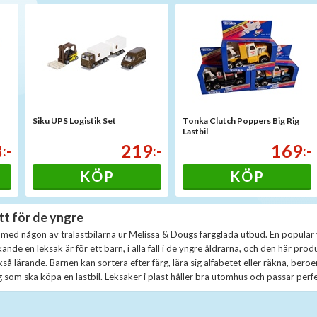
Siku UPS Logistik Set
Tonka Clutch Poppers Big Rig
Lastbil
8
219
169
:-
:-
:-
KÖP
KÖP
tt för de yngre
e med någon av trälastbilarna ur Melissa & Dougs färgglada utbud. En populär v
nde en leksak är för ett barn, i alla fall i de yngre åldrarna, och den här pro
 lärande. Barnen kan sortera efter färg, lära sig alfabetet eller räkna, beroen
g som ska köpa en lastbil. Leksaker i plast håller bra utomhus och passar perf