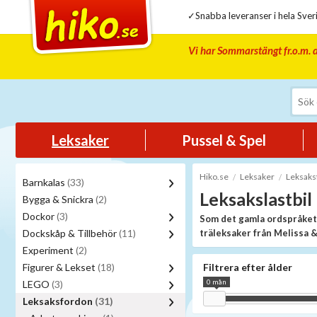
✓Snabba leveranser i hela Sveri
Vi har Sommarstängt fr.o.m. d
Leksaker
Pussel & Spel
Hiko.se
Leksaker
Leksaks
Barnkalas
(33)
Leksakslastbil
Bygga & Snickra
(2)
Dockor
(3)
Som det gamla ordspråket l
Dockskåp & Tillbehör
(11)
träleksaker från Melissa &
timmerbilar till barnsliga,
Experiment
(2)
Verklighetstrogna 
Figurer & Lekset
(18)
Filtrera efter ålder
0 mån
LEGO
(3)
Det finns många alternativ a
design. I vårt utbud kan du h
Leksaksfordon
(31)
bygga verklighetstrogna lek