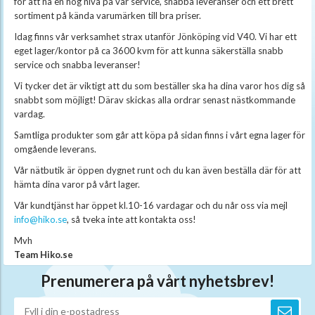
för att ha en hög nivå på vår service, snabba leveranser och ett brett
sortiment på kända varumärken till bra priser.
Idag finns vår verksamhet strax utanför Jönköping vid V40. Vi har ett
eget lager/kontor på ca 3600 kvm för att kunna säkerställa snabb
service och snabba leveranser!
Vi tycker det är viktigt att du som beställer ska ha dina varor hos dig så
snabbt som möjligt! Därav skickas alla ordrar senast nästkommande
vardag.
Samtliga produkter som går att köpa på sidan finns i vårt egna lager för
omgående leverans.
Vår nätbutik är öppen dygnet runt och du kan även beställa där för att
hämta dina varor på vårt lager.
Vår kundtjänst har öppet kl.10-16 vardagar och du når oss via mejl
info@hiko.se
, så tveka inte att kontakta oss!
Mvh
Team Hiko.se
Prenumerera på vårt nyhetsbrev!