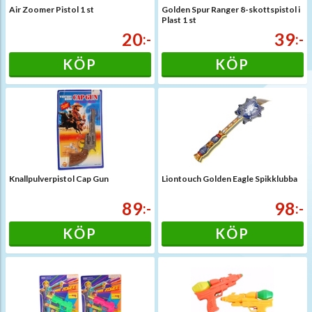
Air Zoomer Pistol 1 st
Golden Spur Ranger 8-skottspistol i
Plast 1 st
20
39
:-
:-
KÖP
KÖP
Knallpulverpistol Cap Gun
Liontouch Golden Eagle Spikklubba
89
98
:-
:-
KÖP
KÖP