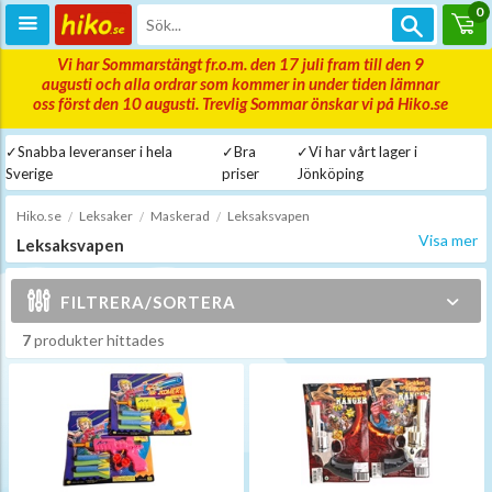
0
Vi har Sommarstängt fr.o.m. den 17 juli fram till den 9
augusti och alla ordrar som kommer in under tiden lämnar
oss först den 10 augusti. Trevlig Sommar önskar vi på Hiko.se
✓Snabba leveranser i hela
✓Bra
✓Vi har vårt lager i
Sverige
priser
Jönköping
Hiko.se
Leksaker
Maskerad
Leksaksvapen
Visa mer
Leksaksvapen
Svärd, riddarsköldar, pistoler med mera till maskeraden från olika
märken såsom Liontouch och Simba hittar du här!
FILTRERA/SORTERA
Filtrera efter ålder
7
produkter hittades
0 mån
15 år