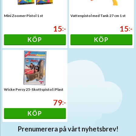
Mini Zoomer Pistol 1 st
Vattenpistol med Tank 27 cm 1 st
15
15
:-
:-
KÖP
KÖP
Wicke Percy 25-Skottspistol i Plast
79
:-
KÖP
Prenumerera på vårt nyhetsbrev!