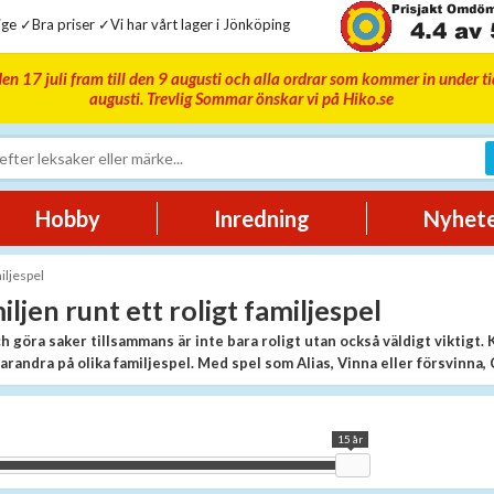
ge ✓Bra priser ✓Vi har vårt lager i Jönköping
en 17 juli fram till den 9 augusti och alla ordrar som kommer in under t
augusti. Trevlig Sommar önskar vi på Hiko.se
Hobby
Inredning
Nyhet
iljespel
ljen runt ett roligt familjespel
h göra saker tillsammans är inte bara roligt utan också väldigt viktigt. 
arandra på olika familjespel. Med spel som Alias, Vinna eller försvinna
mer nervkittlande kan man även vara kreativ med vinsten. Kanske är det en pok
 få flera underhållande timmar under regniga dagar, semesterdagar i sommarstug
15 år
t alla ska kunna hitta något som kittlar intresset.