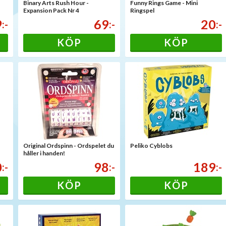
Binary Arts Rush Hour -
Funny Rings Game - Mini
Expansion Pack Nr 4
Ringspel
9
69
20
:-
:-
:-
KÖP
KÖP
Original Ordspinn - Ordspelet du
Peliko Cyblobs
håller i handen!
0
98
189
:-
:-
:-
KÖP
KÖP