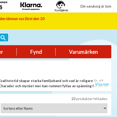
Din varukorg är tom
iden lämnar oss först den 10
er
Fynd
Varumärken
Kvalitetstid skapar starka familjeband och vad är roligare än att
Visa mer
, Charader och mycket mer kan rummet fyllas av spänning för att se
22
produkter hittades
al som står på spel, eller varför inte lördagsgodiset? Med olika
an eller på vanliga helger. Ni hittar mängder av familjespel att välja