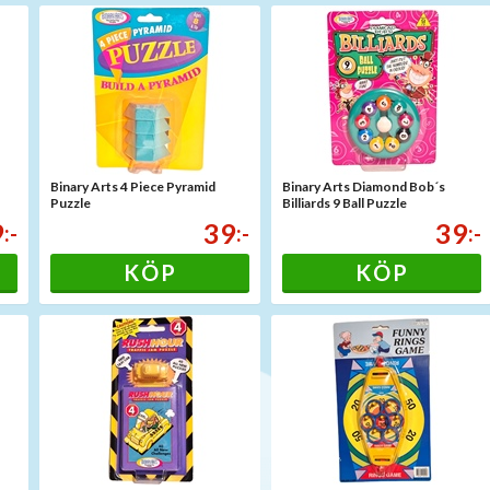
Binary Arts 4 Piece Pyramid
Binary Arts Diamond Bob´s
Puzzle
Billiards 9 Ball Puzzle
9
39
39
:-
:-
:-
KÖP
KÖP