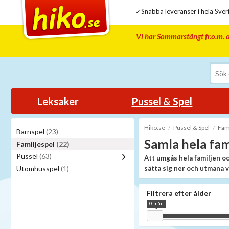
✓Snabba leveranser i hela Sveri
Vi har Sommarstängt fr.o.m. d
Leksaker
Pussel & Spel
Hiko.se
Pussel & Spel
Fam
Barnspel
(23)
Samla hela fami
Familjespel
(22)
Pussel
(63)
Att umgås hela familjen oc
Utomhusspel
(1)
sätta sig ner och utmana v
vem det är som vinner.
Filtrera efter ålder
För att göra tävlingen ännu 
familjespel kan ni som familj
0 mån
mellan i vårt sortiment, så at