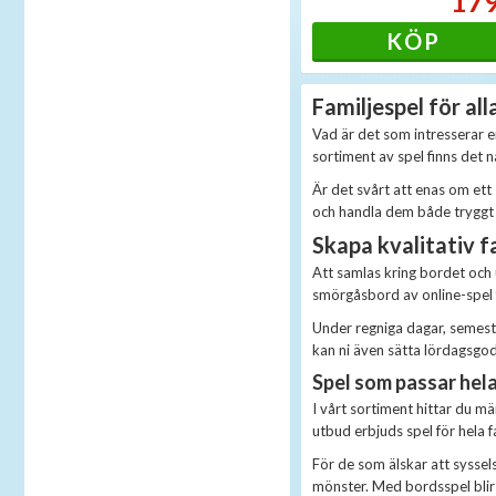
17
KÖP
Familjespel för alla
Vad är det som intresserar er
sortiment av spel finns det n
Är det svårt att enas om ett 
och handla dem både tryggt o
Skapa kvalitativ 
Att samlas kring bordet och 
smörgåsbord av online-spel 
Under regniga dagar, semeste
kan ni även sätta lördagsgo
Spel som passar hela
I vårt sortiment hittar du mä
utbud erbjuds spel för hela f
För de som älskar att syssels
mönster. Med bordsspel blir l