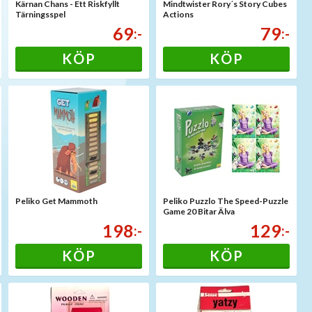
Kärnan Chans - Ett Riskfyllt
Mindtwister Rory´s Story Cubes
Tärningsspel
Actions
69
79
:-
:-
KÖP
KÖP
Peliko Get Mammoth
Peliko Puzzlo The Speed-Puzzle
Game 20 Bitar Älva
198
129
:-
:-
KÖP
KÖP