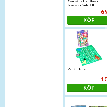
Binary Arts Rush Hour -
Expansion Pack Nr 3
6
KÖP
Mini Roulette
1
KÖP