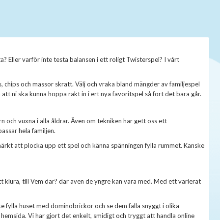
Eller varför inte testa balansen i ett roligt Twisterspel? I vårt
is, chips och massor skratt. Välj och vraka bland mängder av familjespel
t ni ska kunna hoppa rakt in i ert nya favoritspel så fort det bara går.
och vuxna i alla åldrar. Även om tekniken har gett oss ett
ssar hela familjen.
tmärkt att plocka upp ett spel och känna spänningen fylla rummet. Kanske
att klura, till Vem där? där även de yngre kan vara med. Med ett varierat
nte fylla huset med dominobrickor och se dem falla snyggt i olika
 hemsida. Vi har gjort det enkelt, smidigt och tryggt att handla online