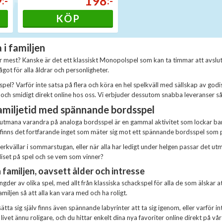
9
198
:-
:-
KÖP
 i familjen
 mest? Kanske är det ett klassiskt Monopolspel som kan ta timmar att avsluta? 
ågot för alla åldrar och personligheter.
spel? Varför inte satsa på flera och köra en hel spelkväll med sällskap av god
ch smidigt direkt online hos oss. Vi erbjuder dessutom snabba leveranser så at
familjetid med spännande bordsspel
utmana varandra på analoga bordsspel är en gammal aktivitet som lockar barn 
finns det fortfarande inget som mäter sig mot ett spännande bordsspel som pa
rkvällar i sommarstugan, eller när alla har ledigt under helgen passar det u
diset på spel och se vem som vinner?
 familjen, oavsett ålder och intresse
ngder av olika spel, med allt från klassiska schackspel för alla de som älskar 
amiljen så att alla kan vara med och ha roligt.
ätta sig själv finns även spännande labyrinter att ta sig igenom, eller varför i
ivet ännu roligare, och du hittar enkelt dina nya favoriter online direkt på vår