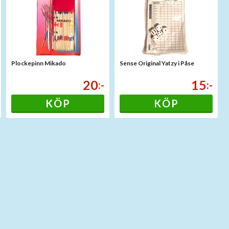
Plockepinn Mikado
Sense Original Yatzy i Påse
20
15
:-
:-
KÖP
KÖP