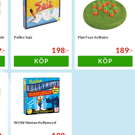
zle
Peliko Sqiz
PlanToys Solitaire
9
198
189
:-
:-
:-
KÖP
KÖP
WOW Nästan Hollywood