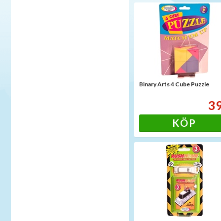
Binary Arts 4 Cube Puzzle
3
KÖP