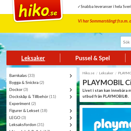
✓Snabba leveranser i hela Sveri
Vi har Sommarstängt fr.o.m. d
Leksaker
Pussel & Spel
Hiko.se
Leksaker
PLAYMO
Barnkalas
(33)
PLAYMOBIL Cit
Bygga & Snickra
(2)
Dockor
(3)
Livet i stan kan innebära 
Dockskåp & Tillbehör
(11)
utbud från PLAYMOBIL®.
Experiment
(2)
Figurer & Lekset
(18)
LEGO
(3)
Leksaksfordon
(31)