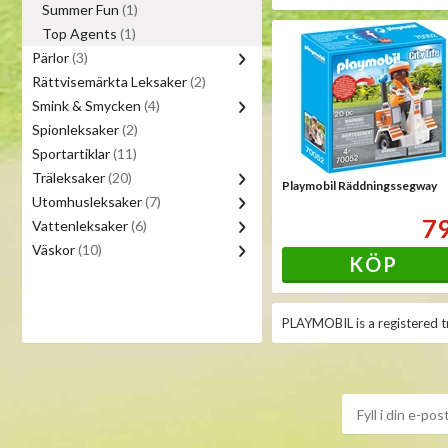
Summer Fun
(1)
Top Agents
(1)
Pärlor
(3)
Rättvisemärkta Leksaker
(2)
Smink & Smycken
(4)
Spionleksaker
(2)
Sportartiklar
(11)
Träleksaker
(20)
Playmobil Räddningssegway
Utomhusleksaker
(7)
7
Vattenleksaker
(6)
Väskor
(10)
KÖP
PLAYMOBIL is a registered t