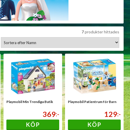
7
produkter hittades
Playmobil Min Trendiga Butik
Playmobil Patientrum för Barn
369
129
:-
:-
KÖP
KÖP