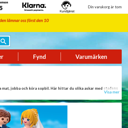
Din varukorg är tom
iden lämnar oss först den 10
er
Fynd
Varumärken
 mat, jobba och köra sopbil. Här hittar du olika askar med stadens
Visa mer