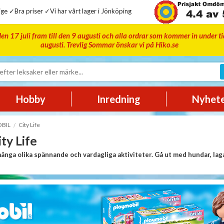
ge ✓Bra priser ✓Vi har vårt lager i Jönköping
en 17 juli fram till den 9 augusti och alla ordrar som kommer in under t
augusti. Trevlig Sommar önskar vi på Hiko.se
Hobby
Inredning
Nyhet
BIL
City Life
y Life
många olika spännande och vardagliga aktiviteter. Gå ut med hundar, laga