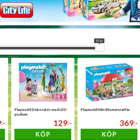
15 år
Playmobil Dekoratör med LED-
Playmobil Min Blomsteraffär
podium
9
129
369
:-
:-
:-
KÖP
KÖP