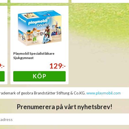
Playmobil Specialistläkare
Sjukgymnast
9
129
:-
:-
KÖP
rademark of geobra Brandstätter Stiftung & Co.KG.
www.playmobil.com
Prenumerera på vårt nyhetsbrev!