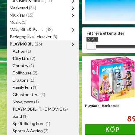
Låtsaslek & Rollek
(17)
Maskerad
(34)
Mjukisar
(15)
Musik
(1)
Måla, Rita & Pyssla
(48)
Filtrera efter ålder
Pedagogiska Leksaker
(3)
0 mån
PLAYMOBIL
(26)
Action
(1)
City Life
(7)
Country
(1)
Dollhouse
(2)
Dragons
(1)
Family Fun
(1)
Ghostbusters
(4)
Novelmore
(1)
Playmobil Bankomat
PLAYMOBIL: THE MOVIE
(2)
Sand
(1)
8
Spirit Riding Free
(1)
KÖP
Sports & Action
(2)