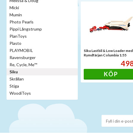
Melissa & Doug
Micki
Mumin
Photo Pearls
Pippi Långstrump
PlanToys
Plasto
PLAYMOBIL
Siku Lastbil & Low Loader med
Rymdfärjan Columbia 1:55
Ravensburger
49
Re, Cycle, Me™
Siku
KÖP
Skrållan
Stiga
WoodiToys