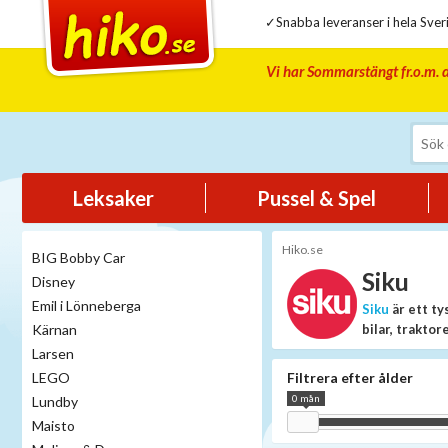
✓Snabba leveranser i hela Sveri
Vi har Sommarstängt fr.o.m. d
Leksaker
Pussel & Spel
Hiko.se
BIG Bobby Car
Siku
Disney
Emil i Lönneberga
Siku
är ett ty
Kärnan
bilar, traktore
Larsen
LEGO
Filtrera efter ålder
0 mån
Lundby
Maisto