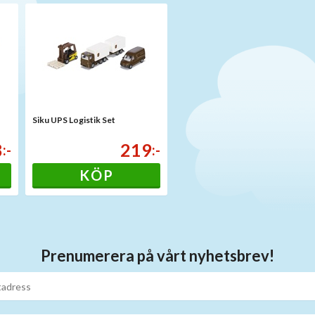
Siku UPS Logistik Set
8
219
:-
:-
KÖP
Prenumerera på vårt nyhetsbrev!