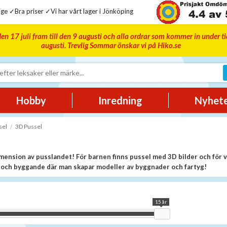
ge ✓Bra priser ✓Vi har vårt lager i Jönköping
en 17 juli fram till den 9 augusti och alla ordrar som kommer in under t
augusti. Trevlig Sommar önskar vi på Hiko.se
Hobby
Inredning
Nyhet
sel
3D Pussel
mension av pusslandet! För barnen finns pussel med 3D bilder och för 
 och byggande där man skapar modeller av byggnader och fartyg!
15 år