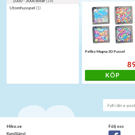
1000 - 3000 Bitar
(18)
Utomhusspel
(1)
Peliko Magna 3D Pussel
8
KÖP
Hiko.se
Följ oss
Kundtjänst