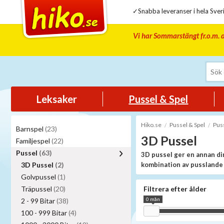
✓Snabba leveranser i hela Sveri
Vi har Sommarstängt fr.o.m. d
Leksaker
Pussel & Spel
Hiko.se
Pussel & Spel
Pus
Barnspel
(23)
3D Pussel
Familjespel
(22)
Pussel
(63)
3D pussel ger en annan di
3D Pussel
(2)
kombination av pusslande
Golvpussel
(1)
Träpussel
(20)
Filtrera efter ålder
0 mån
2 - 99 Bitar
(38)
100 - 999 Bitar
(4)