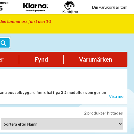
Din varukorg är tom
iden lämnar oss först den 10
er
Fynd
Varumärken
vana pusselbyggare finns häftiga 3D modeller som ger en
Visa mer
2
produkter hittades