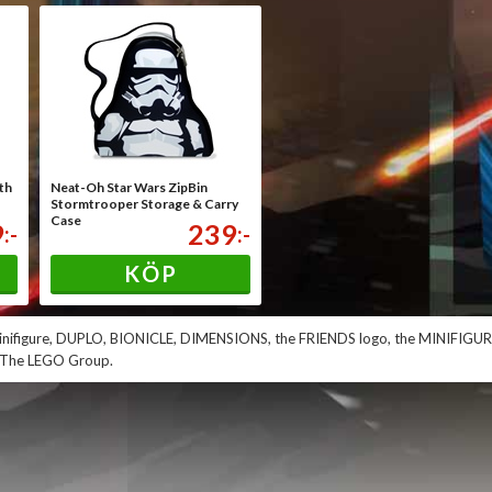
th
Neat-Oh Star Wars ZipBin
Stormtrooper Storage & Carry
Case
9
239
:-
:-
KÖP
Minifigure, DUPLO, BIONICLE, DIMENSIONS, the FRIENDS logo, the MINIF
 The LEGO Group.