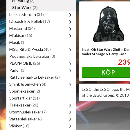
Förvaring
(2)
Star Wars
(2)
Leksaksfordon
(31)
Låtsaslek & Rollek
(17)
Maskerad
(34)
Mjukisar
(15)
Musik
(1)
Måla, Rita & Pyssla
(48)
Neat-Oh Star Wars ZipBin Dar
Vader Storage & Carry Case
Pedagogiska Leksaker
(3)
23
PLAYMOBIL
(26)
Pärlor
(3)
KÖP
Rättvisemärkta Leksaker
(2)
Smink & Smycken
(4)
LEGO, the LEGO logo, the 
Spionleksaker
(2)
of the LEGO Group. ©2018
Sportartiklar
(11)
Träleksaker
(20)
Utomhusleksaker
(7)
Vattenleksaker
(6)
Väskor
(10)