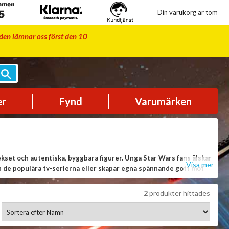
Din varukorg är tom
iden lämnar oss först den 10
er
Fynd
Varumärken
et och autentiska, byggbara figurer. Unga Star Wars fans älskar
Visa mer
och de populära tv-serierna eller skapar egna spännande gott mot
2
produkter hittades