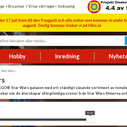
ge ✓Bra priser ✓Vi har vårt lager i Jönköping
en 17 juli fram till den 9 augusti och alla ordrar som kommer in under t
augusti. Trevlig Sommar önskar vi på Hiko.se
Hobby
Inredning
Nyhet
Star Wars
rs
GO® Star Wars galaxen med ett ständigt växande sortiment av temaleks
a lekar när de återskapar oförglömliga scener från Star Wars filmerna 
EGO humor.
15 år