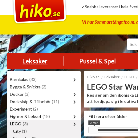
✓Snabba leveranser i hela Sveri
Vi har Sommarstängt fr.o.m. d
Leksaker
Pussel & Spel
Hiko.se
Leksaker
LEGO
Barnkalas
(33)
LEGO Star Wa
Bygga & Snickra
(2)
Dockor
(3)
Res genom den ikoniska LE
Dockskåp & Tillbehör
(11)
att fördjupa sig i kreativ
ont-strider med en dos L
Experiment
(2)
Figurer & Lekset
(18)
Filtrera efter ålder
0 mån
LEGO
(3)
City
(1)