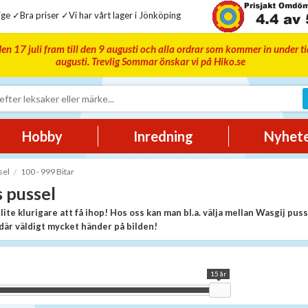
ge ✓Bra priser ✓Vi har vårt lager i Jönköping
en 17 juli fram till den 9 augusti och alla ordrar som kommer in under t
augusti. Trevlig Sommar önskar vi på Hiko.se
Hobby
Inredning
Nyhet
sel
100 - 999 Bitar
 pussel
lite klurigare att få ihop! Hos oss kan man bl.a. välja mellan Wasgij pus
där väldigt mycket händer på bilden!
15 år