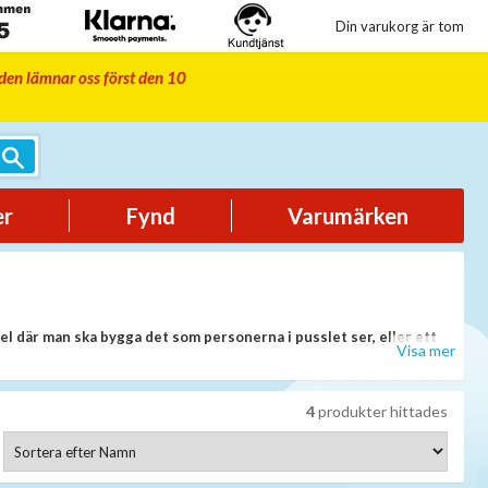
Din varukorg är tom
iden lämnar oss först den 10
er
Fynd
Varumärken
sel där man ska bygga det som personerna i pusslet ser, eller ett
Visa mer
4
produkter hittades