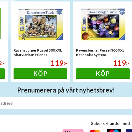
Ravensburger Pussel 300 XXL
Ravensburger Pussel 300 XXL
Bitar African Friends
Bitar Solar System
8
119
119
:-
:-
:-
KÖP
KÖP
Prenumerera på vårt nyhetsbrev!
Säker e-handel med