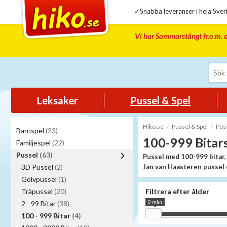
✓Snabba leveranser i hela Sveri
Vi har Sommarstängt fr.o.m. d
Leksaker
Pussel & Spel
Hiko.se
Pussel & Spel
Pus
Barnspel
(23)
100-999 Bitars
Familjespel
(22)
Pussel
(63)
Pussel med 100-999 bitar, 
3D Pussel
(2)
Jan van Haasteren pussel 
Golvpussel
(1)
Träpussel
(20)
Filtrera efter ålder
0 mån
2 - 99 Bitar
(38)
100 - 999 Bitar
(4)