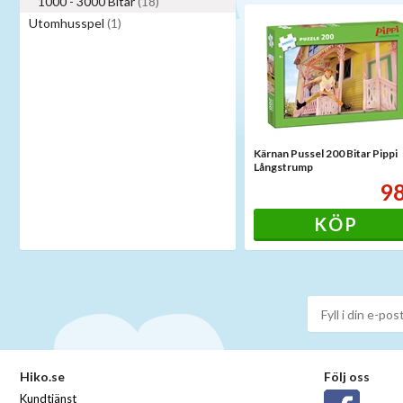
1000 - 3000 Bitar
(18)
Utomhusspel
(1)
Kärnan Pussel 200 Bitar Pippi
Långstrump
9
KÖP
Hiko.se
Följ oss
Kundtjänst