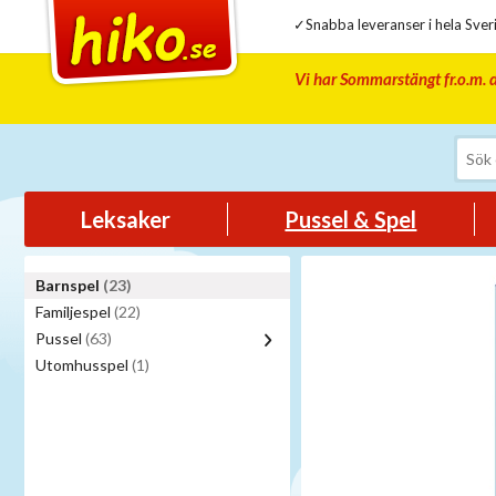
✓Snabba leveranser i hela Sveri
Vi har Sommarstängt fr.o.m. d
Leksaker
Pussel & Spel
Barnspel
(23)
Familjespel
(22)
Pussel
(63)
Utomhusspel
(1)