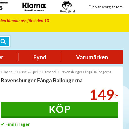
Din varukorg är tom
iden lämnar oss först den 10
er
Fynd
Varumärken
Hiko.se
Pussel & Spel
Barnspel
Ravensburger Fånga Ballongerna
Ravensburger Fånga Ballongerna
149
:-
KÖP
✔ Finns i lager