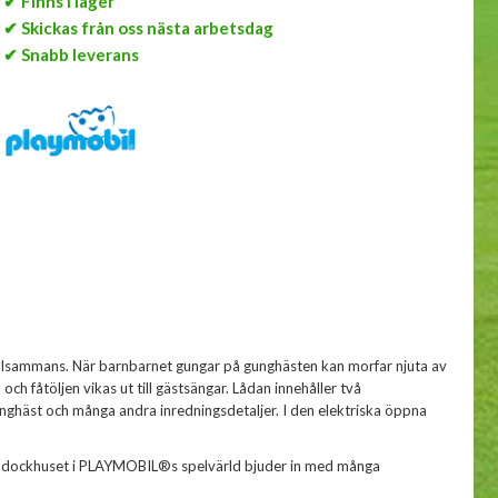
✔ Finns i lager
✔ Skickas från oss nästa arbetsdag
✔ Snabb leverans
t tillsammans. När barnbarnet gungar på gunghästen kan morfar njuta av
ch fåtöljen vikas ut till gästsängar. Lådan innehåller två
ghäst och många andra inredningsdetaljer. I den elektriska öppna
ya dockhuset i PLAYMOBIL®s spelvärld bjuder in med många