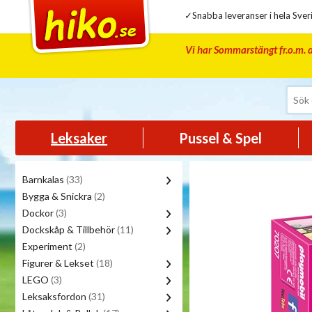
✓Snabba leveranser i hela Sveri
Vi har Sommarstängt fr.o.m. d
Leksaker
Pussel & Spel
Barnkalas
(33)
Bygga & Snickra
(2)
Dockor
(3)
Dockskåp & Tillbehör
(11)
Experiment
(2)
Figurer & Lekset
(18)
LEGO
(3)
Leksaksfordon
(31)