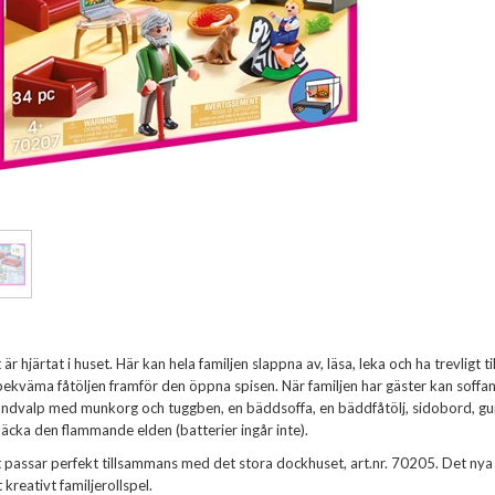
 hjärtat i huset. Här kan hela familjen slappna av, läsa, leka och ha trevlig
bekväma fåtöljen framför den öppna spisen. När familjen har gäster kan soffan o
dvalp med munkorg och tuggben, en bäddsoffa, en bäddfåtölj, sidobord, gun
äcka den flammande elden (batterier ingår inte).
passar perfekt tillsammans med det stora dockhuset, art.nr. 70205. Det n
 kreativt familjerollspel.