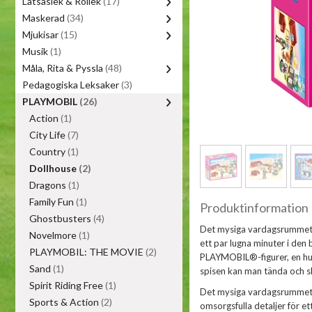
Låtsaslek & Rollek
(17)
Maskerad
(34)
Mjukisar
(15)
Musik
(1)
Måla, Rita & Pyssla
(48)
Pedagogiska Leksaker
(3)
PLAYMOBIL
(26)
Action
(1)
City Life
(7)
Country
(1)
Dollhouse
(2)
Dragons
(1)
Family Fun
(1)
Produktinformation
Ghostbusters
(4)
Det mysiga vardagsrummet är
Novelmore
(1)
ett par lugna minuter i den 
PLAYMOBIL: THE MOVIE
(2)
PLAYMOBIL®-figurer, en hun
Sand
(1)
spisen kan man tända och sl
Spirit Riding Free
(1)
Det mysiga vardagsrummet 
Sports & Action
(2)
omsorgsfulla detaljer för ett