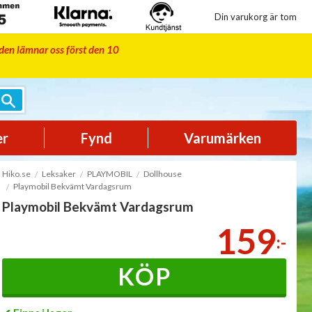
Din varukorg är tom
iden lämnar oss först den 10
er
Fynd
Varumärken
Hiko.se
Leksaker
PLAYMOBIL
Dollhouse
Playmobil Bekvämt Vardagsrum
Playmobil Bekvämt Vardagsrum
159
:-
KÖP