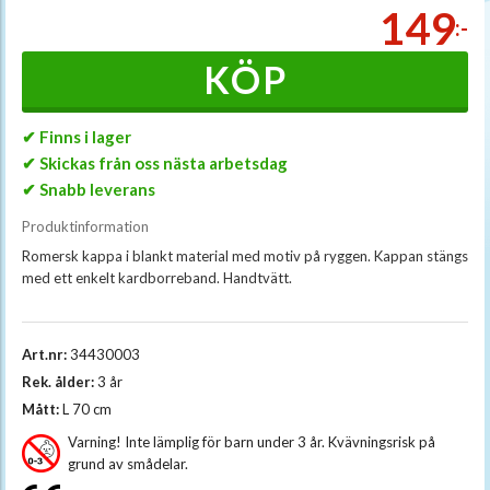
149
:-
KÖP
✔ Finns i lager
✔ Skickas från oss nästa arbetsdag
✔ Snabb leverans
Produktinformation
Romersk kappa i blankt material med motiv på ryggen. Kappan stängs
med ett enkelt kardborreband. Handtvätt.
Art.nr:
34430003
Rek. ålder:
3 år
Mått:
L 70 cm
Varning! Inte lämplig för barn under 3 år. Kvävningsrisk på
grund av smådelar.