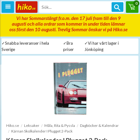
0
Vi har Sommarstängt fr.o.m. den 17 juli fram till den 9
augusti och alla ordrar som kommer in under tiden lämnar
oss först den 10 augusti. Trevlig Sommar önskar vi på Hiko.se
✓Snabba leveranser i hela
✓Bra
✓Vi har vårt lager i
Sverige
priser
Jönköping
Hiko.se
Leksaker
Måla, Rita & Pyssla
Dagböcker & Kalendrar
Kärnan Skolkalender I Plugget 2-Pack