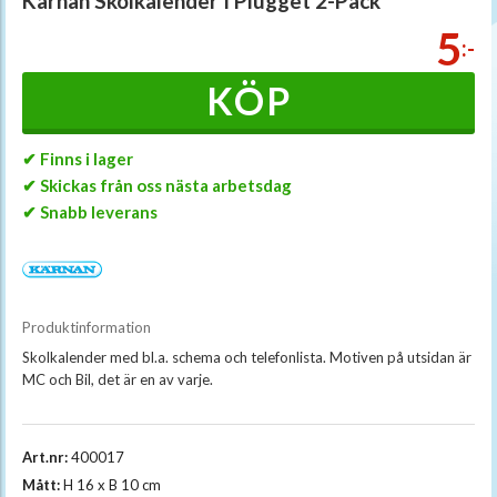
Kärnan Skolkalender I Plugget 2-Pack
5
:-
KÖP
✔ Finns i lager
✔ Skickas från oss nästa arbetsdag
✔ Snabb leverans
Produktinformation
Skolkalender med bl.a. schema och telefonlista. Motiven på utsidan är
MC och Bil, det är en av varje.
Art.nr:
400017
Mått:
H 16 x B 10 cm