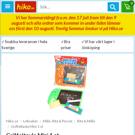
0
Vi har Sommarstängt fr.o.m. den 17 juli fram till den 9
augusti och alla ordrar som kommer in under tiden lämnar
oss först den 10 augusti. Trevlig Sommar önskar vi på Hiko.se
✓Snabba leveranser i hela
✓Bra
✓Vi har vårt lager i
Sverige
priser
Jönköping
Hiko.se
Leksaker
Måla, Rita & Pyssla
Rita & Måla
Griffeltavla Mini 1 st