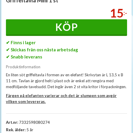
Griffeltavla Mini 1 st
15
:-
KÖP
✔ Finns i lager
✔ Skickas från oss nästa arbetsdag
✔ Snabb leverans
Produktinformation
En liten söt griffeltavla i formen av en elefant! Skrivytan är L 13,5 x B
11 cm. Tavlan är gjord helt i plast och är enkel att rengöra med
medföljande tavelsudd. Det ingår även 2 st vita kritor i förpackningen.
Färgen på elefanten varierar och det är slumpen som avgör
vilken som levereras.
Art.nr:
7332598080274
Rek. ålder:
5 år