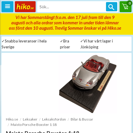
0
Vi har Sommarstängt fr.o.m. den 17 juli fram till den 9
augusti och alla ordrar som kommer in under tiden lämnar
oss först den 10 augusti. Trevlig Sommar önskar vi på Hiko.se
✓Snabba leveranser i hela
✓Bra
✓Vi har vårt lager i
Sverige
priser
Jönköping
Hiko.se
Leksaker
Leksaksfordon
Bilar & Bussar
Maisto Porsche Boxster 1:18