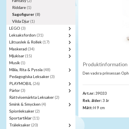
Fantasy
(2)
Riddare
(1)
Sagofigurer
(8)
Vilda Djur
(1)
LEGO
(3)
Leksaksfordon
(31)
Låtsaslek & Rollek
(17)
Maskerad
(34)
Mjukisar
(15)
Musik
(1)
Produktinformation
Måla, Rita & Pyssla
(48)
Den vackra prinsessan Opheli
Pedagogiska Leksaker
(3)
PLAYMOBIL
(26)
Pärlor
(3)
Art.nr:
39033
Rättvisemärkta Leksaker
(2)
Rek. ålder:
3 år
Smink & Smycken
(4)
Mått:
H 9 cm
Spionleksaker
(2)
Sportartiklar
(11)
Träleksaker
(20)