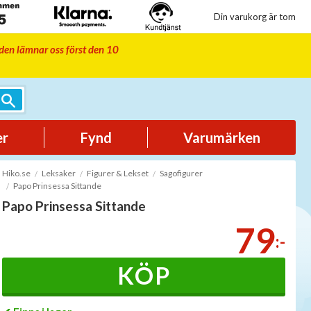
Din varukorg är tom
iden lämnar oss först den 10
er
Fynd
Varumärken
Hiko.se
Leksaker
Figurer & Lekset
Sagofigurer
Papo Prinsessa Sittande
Papo Prinsessa Sittande
79
:-
KÖP