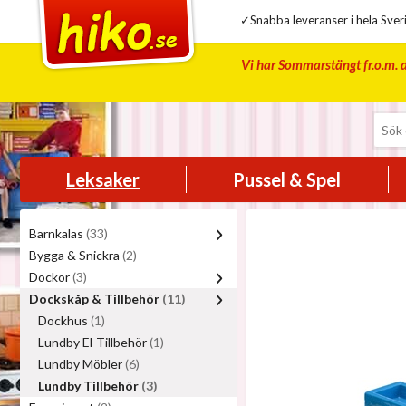
✓Snabba leveranser i hela Sveri
Vi har Sommarstängt fr.o.m. d
Leksaker
Pussel & Spel
Barnkalas
(33)
Bygga & Snickra
(2)
Dockor
(3)
Dockskåp & Tillbehör
(11)
Dockhus
(1)
Lundby El-Tillbehör
(1)
Lundby Möbler
(6)
Lundby Tillbehör
(3)