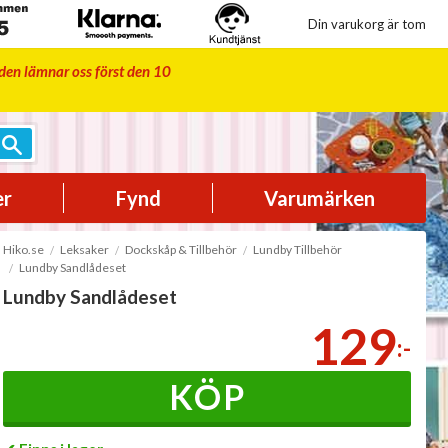
Din varukorg är tom
iden lämnar oss först den 10
er
Fynd
Varumärken
Hiko.se
Leksaker
Dockskåp & Tillbehör
Lundby Tillbehör
Lundby Sandlådeset
Lundby Sandlådeset
129
:-
KÖP