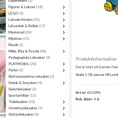
Experiment
(2)
Figurer & Lekset
(18)
LEGO
(3)
Leksaksfordon
(31)
Låtsaslek & Rollek
(17)
Maskerad
(34)
Mjukisar
(15)
Musik
(1)
Måla, Rita & Pyssla
(48)
Pedagogiska Leksaker
(3)
Produktinformation
PLAYMOBIL
(26)
Det är klart att barnen i fa
Pärlor
(3)
Skala 1:18, passar till Lu
Rättvisemärkta Leksaker
(2)
Smink & Smycken
(4)
Spionleksaker
(2)
Art.nr:
60.5096
Sportartiklar
(11)
Rek. ålder:
4 år
Träleksaker
(20)
Utomhusleksaker
(7)
Vattenleksaker
(6)