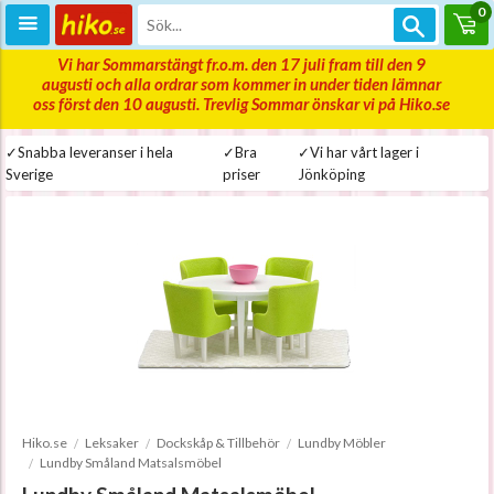
0
Vi har Sommarstängt fr.o.m. den 17 juli fram till den 9
augusti och alla ordrar som kommer in under tiden lämnar
oss först den 10 augusti. Trevlig Sommar önskar vi på Hiko.se
✓Snabba leveranser i hela
✓Bra
✓Vi har vårt lager i
Sverige
priser
Jönköping
Hiko.se
Leksaker
Dockskåp & Tillbehör
Lundby Möbler
Lundby Småland Matsalsmöbel