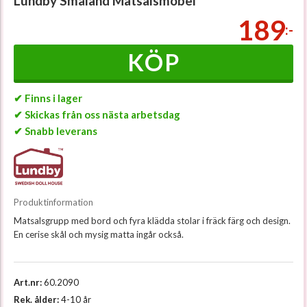
Lundby Småland Matsalsmöbel
189
:-
KÖP
✔ Finns i lager
✔ Skickas från oss nästa arbetsdag
✔ Snabb leverans
Produktinformation
Matsalsgrupp med bord och fyra klädda stolar i fräck färg och design.
En cerise skål och mysig matta ingår också.
Art.nr:
60.2090
Rek. ålder:
4-10 år