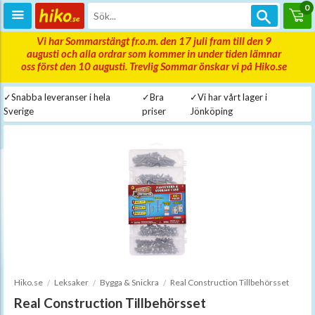
0
Vi har Sommarstängt fr.o.m. den 17 juli fram till den 9
augusti och alla ordrar som kommer in under tiden lämnar
oss först den 10 augusti. Trevlig Sommar önskar vi på Hiko.se
✓Snabba leveranser i hela
✓Bra
✓Vi har vårt lager i
Sverige
priser
Jönköping
Hiko.se
Leksaker
Bygga & Snickra
Real Construction Tillbehörsset
Real Construction Tillbehörsset