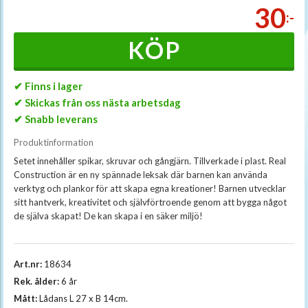
30
:-
KÖP
✔ Finns i lager
✔ Skickas från oss nästa arbetsdag
✔ Snabb leverans
Produktinformation
Setet innehåller spikar, skruvar och gångjärn. Tillverkade i plast. Real
Construction är en ny spännade leksak där barnen kan använda
verktyg och plankor för att skapa egna kreationer! Barnen utvecklar
sitt hantverk, kreativitet och självförtroende genom att bygga något
de själva skapat! De kan skapa i en säker miljö!
Art.nr:
18634
Rek. ålder:
6 år
Mått:
Lådans L 27 x B 14cm.