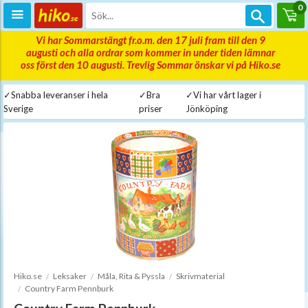
0
Vi har Sommarstängt fr.o.m. den 17 juli fram till den 9
augusti och alla ordrar som kommer in under tiden lämnar
oss först den 10 augusti. Trevlig Sommar önskar vi på Hiko.se
✓Snabba leveranser i hela
✓Bra
✓Vi har vårt lager i
Sverige
priser
Jönköping
Hiko.se
Leksaker
Måla, Rita & Pyssla
Skrivmaterial
Country Farm Pennburk