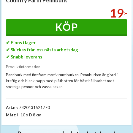
Country Farm Pennburk
19
:-
KÖP
✔ Finns i lager
✔ Skickas från oss nästa arbetsdag
✔ Snabb leverans
Produktinformation
Pennburk med fint farm motiv runt burken. Pennburken är gjord i
kraftig och blank papp med plåtbotten för bäst hållbarhet mot
spetsiga pennor och vassa saxar.
Art.nr:
7320431521770
Mått:
H 10 x D 8 cm