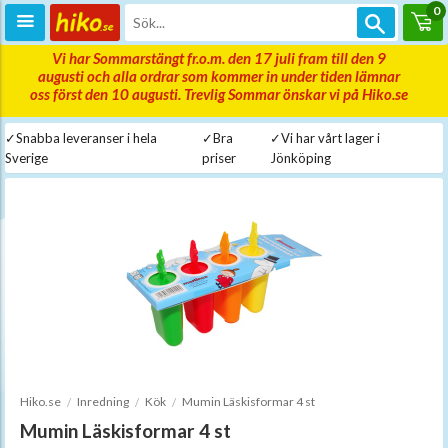
0
Vi har Sommarstängt fr.o.m. den 17 juli fram till den 9
augusti och alla ordrar som kommer in under tiden lämnar
oss först den 10 augusti. Trevlig Sommar önskar vi på Hiko.se
✓Snabba leveranser i hela
✓Bra
✓Vi har vårt lager i
Sverige
priser
Jönköping
Hiko.se
Inredning
Kök
Mumin Läskisformar 4 st
Mumin Läskisformar 4 st