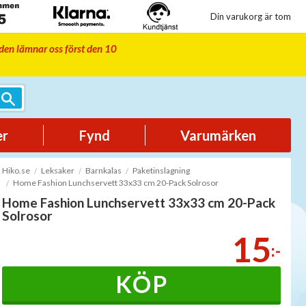
Din varukorg är tom
iden lämnar oss först den 10
er
Fynd
Varumärken
Hiko.se
Leksaker
Barnkalas
Paketinslagning
Home Fashion Lunchservett 33x33 cm 20-Pack Solrosor
Home Fashion Lunchservett 33x33 cm 20-Pack
Solrosor
15
:-
KÖP