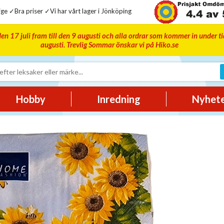
ge ✓Bra priser ✓Vi har vårt lager i Jönköping
en 17 juli fram till den 9 augusti och alla ordrar som kommer in under t
augusti. Trevlig Sommar önskar vi på Hiko.se
Hobby
Inredning
Nyhet