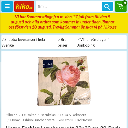
0
Vi har Sommarstängt fr.o.m. den 17 juli fram till den 9
augusti och alla ordrar som kommer in under tiden lämnar
oss först den 10 augusti. Trevlig Sommar önskar vi på Hiko.se
✓Snabba leveranser i hela
✓Bra
✓Vi har vårt lager i
Sverige
priser
Jönköping
Hiko.se
Leksaker
Barnkalas
Duka & Dekorera
Home Fashion Lunchservett 33x33 cm 20-Pack Rosor