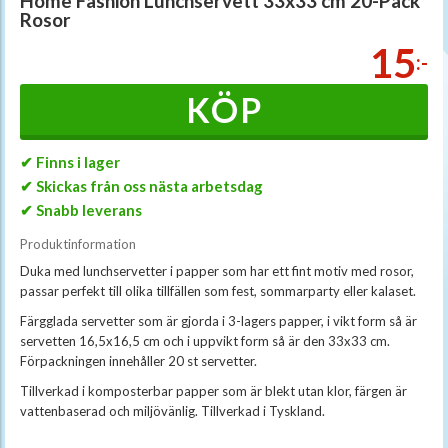
Home Fashion Lunchservett 33x33 cm 20-Pack
Rosor
15
:-
KÖP
✔ Finns i lager
✔ Skickas från oss nästa arbetsdag
✔ Snabb leverans
Produktinformation
Duka med lunchservetter i papper som har ett fint motiv med rosor,
passar perfekt till olika tillfällen som fest, sommarparty eller kalaset.
Färgglada servetter som är gjorda i 3-lagers papper, i vikt form så är
servetten 16,5x16,5 cm och i uppvikt form så är den 33x33 cm.
Förpackningen innehåller 20 st servetter.
Tillverkad i komposterbar papper som är blekt utan klor, färgen är
vattenbaserad och miljövänlig. Tillverkad i Tyskland.