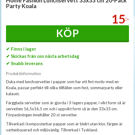
Home Fashion Lunchservett 33x33 cm 20-Pack
Party Koala
15
:-
KÖP
✔ Finns i lager
✔ Skickas från oss nästa arbetsdag
✔ Snabb leverans
Produktinformation
Duka med lunchservetter i papper som har ett fint motiv med en
Koala, passar perfekt till olika tillfällen som fest, sommarparty eller
kalaset.
Färgglada servetter som är gjorda i 3-lagers papper, i vikt form så är
servetten 16,5x16,5 cm och i uppvikt form så är den 33x33 cm.
Förpackningen innehåller 20 st servetter.
Tillverkad i komposterbar papper som är blekt utan klor, färgen är
vattenbaserad och miljövänlig. Tillverkad i Tyskland.