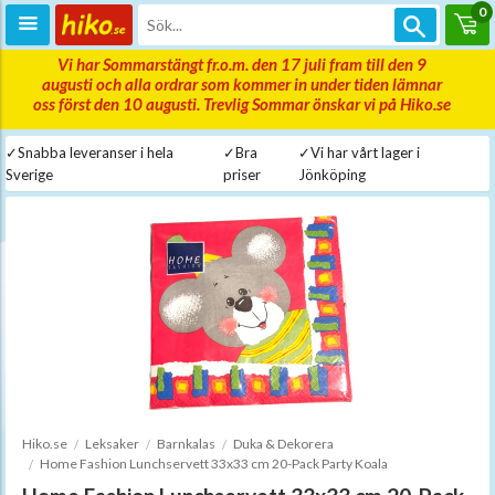
0
Vi har Sommarstängt fr.o.m. den 17 juli fram till den 9
augusti och alla ordrar som kommer in under tiden lämnar
oss först den 10 augusti. Trevlig Sommar önskar vi på Hiko.se
✓Snabba leveranser i hela
✓Bra
✓Vi har vårt lager i
Sverige
priser
Jönköping
Hiko.se
Leksaker
Barnkalas
Duka & Dekorera
Home Fashion Lunchservett 33x33 cm 20-Pack Party Koala