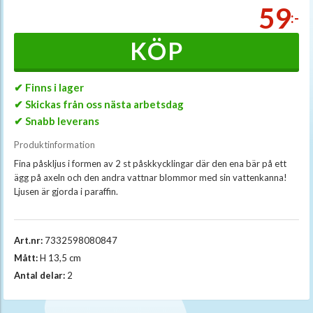
59
:-
KÖP
✔ Finns i lager
✔ Skickas från oss nästa arbetsdag
✔ Snabb leverans
Produktinformation
Fina påskljus i formen av 2 st påskkycklingar där den ena bär på ett
ägg på axeln och den andra vattnar blommor med sin vattenkanna!
Ljusen är gjorda i paraffin.
Art.nr:
7332598080847
Mått:
H 13,5 cm
Antal delar:
2